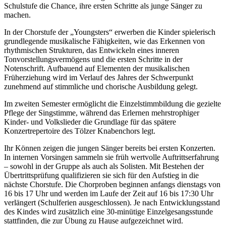
Schulstufe die Chance, ihre ersten Schritte als junge Sänger zu
machen.
In der Chorstufe der „Youngsters“ erwerben die Kinder spielerisch
grundlegende musikalische Fähigkeiten, wie das Erkennen von
rhythmischen Strukturen, das Entwickeln eines inneren
Tonvorstellungsvermögens und die ersten Schritte in der
Notenschrift. Aufbauend auf Elementen der musikalischen
Früherziehung wird im Verlauf des Jahres der Schwerpunkt
zunehmend auf stimmliche und chorische Ausbildung gelegt.
Im zweiten Semester ermöglicht die Einzelstimmbildung die gezielte
Pflege der Singstimme, während das Erlernen mehrstrophiger
Kinder- und Volkslieder die Grundlage für das spätere
Konzertrepertoire des Tölzer Knabenchors legt.
Ihr Können zeigen die jungen Sänger bereits bei ersten Konzerten.
In internen Vorsingen sammeln sie früh wertvolle Auftrittserfahrung
– sowohl in der Gruppe als auch als Solisten. Mit Bestehen der
Übertrittsprüfung qualifizieren sie sich für den Aufstieg in die
nächste Chorstufe. Die Chorproben beginnen anfangs dienstags von
16 bis 17 Uhr und werden im Laufe der Zeit auf 16 bis 17:30 Uhr
verlängert (Schulferien ausgeschlossen). Je nach Entwicklungsstand
des Kindes wird zusätzlich eine 30-minütige Einzelgesangsstunde
stattfinden, die zur Übung zu Hause aufgezeichnet wird.