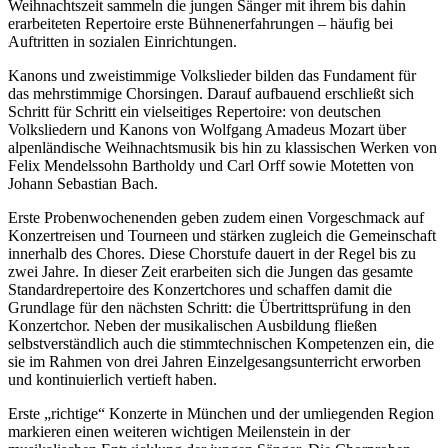
Weihnachtszeit sammeln die jungen Sänger mit ihrem bis dahin
erarbeiteten Repertoire erste Bühnenerfahrungen – häufig bei
Auftritten in sozialen Einrichtungen.
Kanons und zweistimmige Volkslieder bilden das Fundament für
das mehrstimmige Chorsingen. Darauf aufbauend erschließt sich
Schritt für Schritt ein vielseitiges Repertoire: von deutschen
Volksliedern und Kanons von Wolfgang Amadeus Mozart über
alpenländische Weihnachtsmusik bis hin zu klassischen Werken von
Felix Mendelssohn Bartholdy und Carl Orff sowie Motetten von
Johann Sebastian Bach.
Erste Probenwochenenden geben zudem einen Vorgeschmack auf
Konzertreisen und Tourneen und stärken zugleich die Gemeinschaft
innerhalb des Chores. Diese Chorstufe dauert in der Regel bis zu
zwei Jahre. In dieser Zeit erarbeiten sich die Jungen das gesamte
Standardrepertoire des Konzertchores und schaffen damit die
Grundlage für den nächsten Schritt: die Übertrittsprüfung in den
Konzertchor. Neben der musikalischen Ausbildung fließen
selbstverständlich auch die stimmtechnischen Kompetenzen ein, die
sie im Rahmen von drei Jahren Einzelgesangsunterricht erworben
und kontinuierlich vertieft haben.
Erste „richtige“ Konzerte in München und der umliegenden Region
markieren einen weiteren wichtigen Meilenstein in der