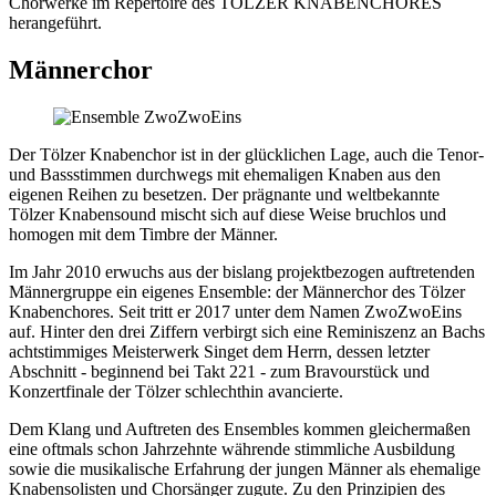
Chorwerke im Repertoire des TÖLZER KNABENCHORES
herangeführt.
Männerchor
Der Tölzer Knabenchor ist in der glücklichen Lage, auch die Tenor-
und Bassstimmen durchwegs mit ehemaligen Knaben aus den
eigenen Reihen zu besetzen. Der prägnante und weltbekannte
Tölzer Knabensound mischt sich auf diese Weise bruchlos und
homogen mit dem Timbre der Männer.
Im Jahr 2010 erwuchs aus der bislang projektbezogen auftretenden
Männergruppe ein eigenes Ensemble: der Männerchor des Tölzer
Knabenchores. Seit tritt er 2017 unter dem Namen ZwoZwoEins
auf. Hinter den drei Ziffern verbirgt sich eine Reminiszenz an Bachs
achtstimmiges Meisterwerk Singet dem Herrn, dessen letzter
Abschnitt - beginnend bei Takt 221 - zum Bravourstück und
Konzertfinale der Tölzer schlechthin avancierte.
Dem Klang und Auftreten des Ensembles kommen gleichermaßen
eine oftmals schon Jahrzehnte währende stimmliche Ausbildung
sowie die musikalische Erfahrung der jungen Männer als ehemalige
Knabensolisten und Chorsänger zugute. Zu den Prinzipien des