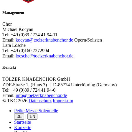
Management
Chor
Michael Kocyan
Tel: +49 (0)89 / 724 41 94-11
Email:
kocyan@toelzerknabenchor.de
Opern/Solisten
Lara Lösche
Tel: +49 (0)160 7272994
Email:
loesche@toelzerknabenchor.de
Kontakt
TÖLZER KNABENCHOR GmbH
ZDF-Straße 1, (Haus 3) ❘ D-85774 Unterföhring (Germany)
Tel: +49 (0)89 / 724 41 94-0
Email:
info@toelzerknabenchor.de
© TKC 2026
Datenschutz
Impressum
Petite Messe Solennelle
|
DE
EN
Startseite
Konzerte